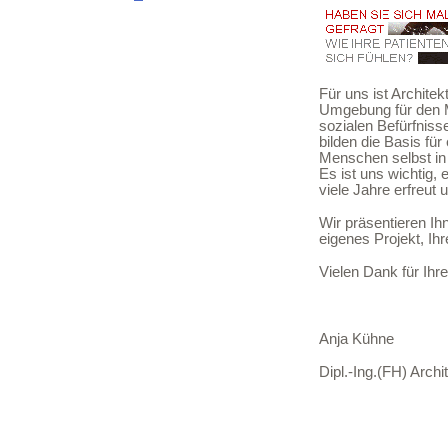
Für uns ist Architek
Umgebung für den M
sozialen Befürfniss
bilden die Basis fü
Menschen selbst in
Es ist uns wichtig,
viele Jahre erfreut
xxx
Wir präsentieren Ih
eigenes Projekt, Ihr
xxx
Vielen Dank für Ihr
xxx
xxx
xxx
Anja Kühne
xxx
Dipl.-Ing.(FH) Arch